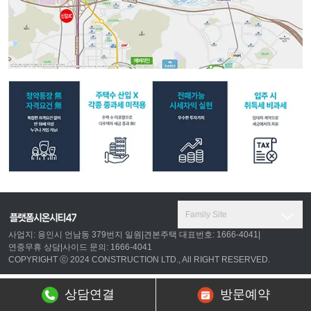
Family Site
사업지: 용인시 언남동 379번지 일원
|
견본주택 대표번호: 1666-4041
|
연중무휴 상담
|
사이드 문의: 1666-4041
COPYRIGHT ⓒ 2024 CONSTRUCTION LTD., All RIGHT RESERVED.
상담연결
방문예약